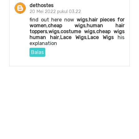
dethostes
20 Mei 2022 pukul 03.22
find out here now
wigs
,
hair pieces for
women
,
cheap wigs
,
human hair
toppers
,
wigs
,
costume wigs
,
cheap wigs
human hair
,
Lace Wigs
,
Lace Wigs
his
explanation
Balas