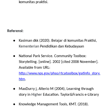
komunitas praktisi.
Referensi:
●
Kasiman dkk (2020). Belajar di komunitas Praktisi,
Kementerian
Pendidikan dan Kebudayaan
●
National Park Service. Community Toolbox:
Storytelling. [online]. 2002 [cited 2008 November].
Available from URL:
http://www.nps.gov/phso/rtcatoolbox/gatinfo_story.
htm
.
●
MaxDurry j, Alterio M (2004), Learning through
story in
Higher
Education. Taylor&Francis e-Library
●
Knowledge Management Tools, KMT. (2018).