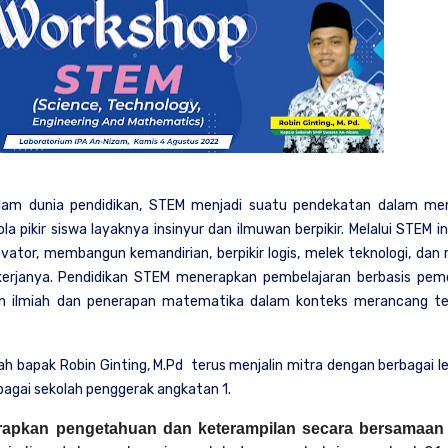
alam dunia pendidikan, STEM menjadi suatu pendekatan dalam me
pikir siswa layaknya insinyur dan ilmuwan berpikir. Melalui STEM ini
ator, membangun kemandirian, berpikir logis, melek teknologi, da
erjanya. Pendidikan STEM menerapkan pembelajaran berbasis pe
n ilmiah dan penerapan matematika dalam konteks merancang te
h bapak Robin Ginting, M.Pd terus menjalin mitra dengan berbagai 
sebagai sekolah penggerak angkatan 1.
apkan pengetahuan dan keterampilan secara bersamaan