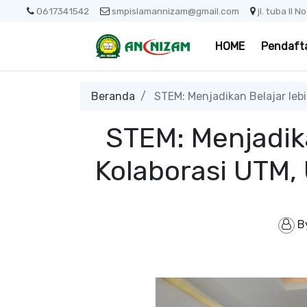
0617341542
smpislamannizam@gmail.com
jl. tuba II 
HOME
Pendaft
Beranda
STEM: Menjadikan Belajar leb
STEM: Menjadika
Kolaborasi UTM
B