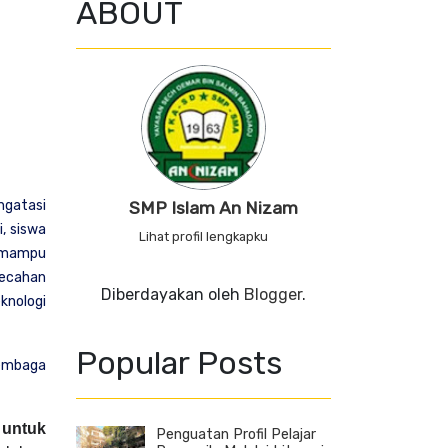
ABOUT
ngatasi
SMP Islam An Nizam
, siswa
Lihat profil lengkapku
n mampu
mecahan
Diberdayakan oleh
Blogger
.
knologi
Popular Posts
lembaga
 untuk
Penguatan Profil Pelajar