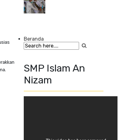
Beranda
usias
erakkan
SMP Islam An
ama.
Nizam