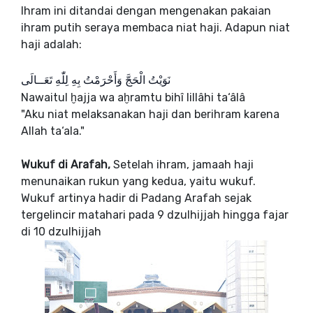
Ihram ini ditandai dengan mengenakan pakaian
ihram putih seraya membaca niat haji. Adapun niat
haji adalah:
نَوَيْتُ الْحَجَّ وَأَحْرَمْتُ بِهِ لِلّٰهِ تَعَــالَى
Nawaitul ḫajja wa aḫramtu bihî lillâhi ta‘âlâ
"Aku niat melaksanakan haji dan berihram karena
Allah ta‘ala."
Wukuf di Arafah,
Setelah ihram, jamaah haji
menunaikan rukun yang kedua, yaitu wukuf.
Wukuf artinya hadir di Padang Arafah sejak
tergelincir matahari pada 9 dzulhijjah hingga fajar
di 10 dzulhijjah